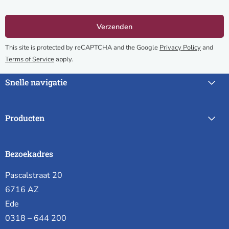
This site is protected by reCAPTCHA and the Google
Privacy Policy
and
Terms of Service
apply.
Snelle navigatie
Producten
Bezoekadres
Pascalstraat 20
6716 AZ
Ede
0318 – 644 200