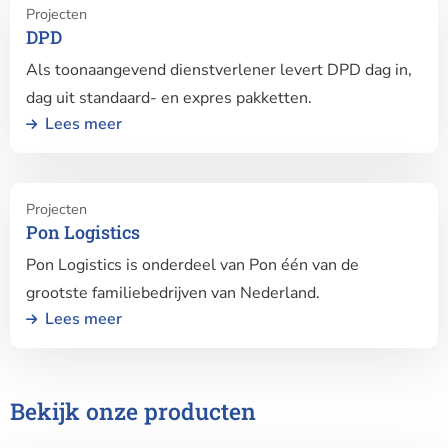
Projecten
meer
DPD
over
Als toonaangevend dienstverlener levert DPD dag in,
DPD
dag uit standaard- en expres pakketten.
Lees meer
Lees
Projecten
meer
Pon Logistics
over
Pon Logistics is onderdeel van Pon één van de
Pon
Logistics
grootste familiebedrijven van Nederland.
Lees meer
Bekijk onze producten