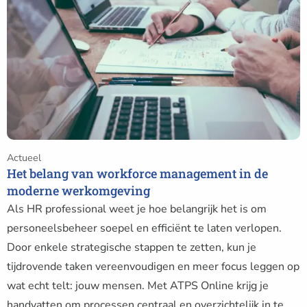
Het
belang
van
workforce
management
in
de
moderne
werkomgeving
Actueel
Het belang van workforce management in de
moderne werkomgeving
Als HR professional weet je hoe belangrijk het is om
personeelsbeheer soepel en efficiënt te laten verlopen.
Door enkele strategische stappen te zetten, kun je
tijdrovende taken vereenvoudigen en meer focus leggen op
wat echt telt: jouw mensen. Met ATPS Online krijg je
handvatten om processen centraal en overzichtelijk in te