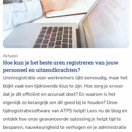
je
het
beste
uren
registreren
van
jouw
personeel
Actueel
en
Hoe kun je het beste uren registreren van jouw
uitzendkrachten?
personeel en uitzendkrachten?
Urenregistratie voor werknemers lijkt eenvoudig, maar het
blijkt vaak een tijdrovende klus te zijn. Hoe zorg je ervoor
dat je dit efficiënt en accuraat doet? En waarom is het
eigenlijk zo belangrijk om dit goed bij te houden? Onze
tijdregistratiesoftware van ATPS helpt! Lees nu de blog en
ontdek hoe onze geavanceerde oplossing je helpt tijd te
besparen, nauwkeurigheid te verhogen en je administratie