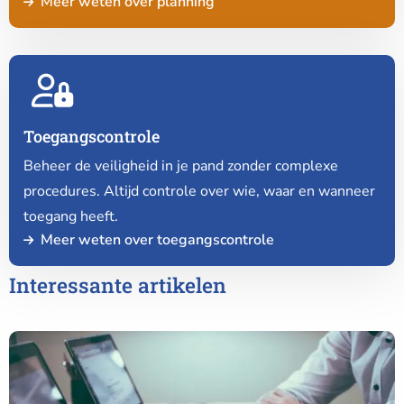
Meer weten over planning
Lees
meer
over
Toegangscontrole
Toegangscontrole
Beheer de veiligheid in je pand zonder complexe
procedures. Altijd controle over wie, waar en wanneer
toegang heeft.
Meer weten over toegangscontrole
Interessante artikelen
Lees
meer
over