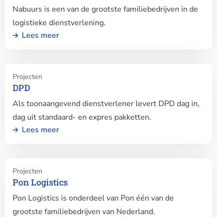
Nabuurs is een van de grootste familiebedrijven in de
Nabuurs
logistieke dienstverlening.
Lees meer
Lees
Projecten
meer
DPD
over
Als toonaangevend dienstverlener levert DPD dag in,
DPD
dag uit standaard- en expres pakketten.
Lees meer
Lees
Projecten
meer
Pon Logistics
over
Pon Logistics is onderdeel van Pon één van de
Pon
Logistics
grootste familiebedrijven van Nederland.