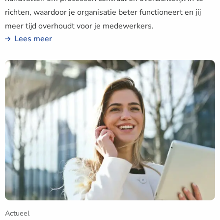
richten, waardoor je organisatie beter functioneert en jij
meer tijd overhoudt voor je medewerkers.
Lees meer
Lees
meer
over
HR-
zaken
en
personeelsbeheer
automatiseren
met
maar
enkele
stappen
Actueel